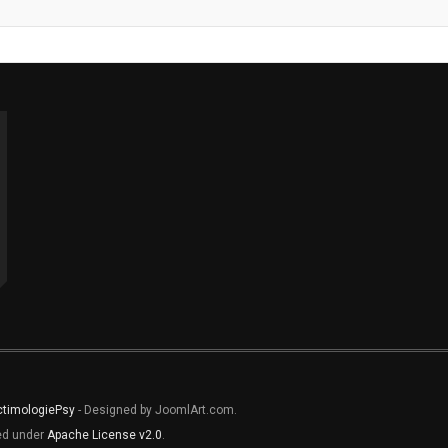
ctimologiePsy
- Designed by JoomlArt.com.
sed under
Apache License v2.0
.