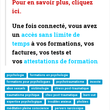
Pour en savoir plus, cliquez
ici.
Une fois connecté, vous avez
un
accès sans limite de
temps
à vos formations, vos
factures, vos tests et
vos
attestations de formation
psychologie
formations en psychologie
formations pour psychologues
psychotraumatisme
inceste
abus sexuels
victimologie
stress post-traumatique
traumatisme psychique
choc post-traumatique
burn-out
expertise psychologique
troubles anxieux
phobies
méditation pleine conscience
pervers narcissique