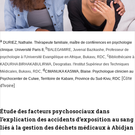
a
DURIEZ, Nathalie. Thérapeute familiale, maître de conférences en psychologie
b
clinique. Université Paris 8,
BALEGAMIRE, Juvenal Bazikashe, Professeur de
c
psychologie à l'Université Evangélique en Afrique, Bukavu, RDC,
Bibliothécaire à
KADURHA BIRHAKABULIRWA, Deogratias.
l'Institut Supérieur des Techniques
d
Médicales, Bukavu, RDC,
CIMANUKA KASIWA, Blaise. Psychologue clinicien au
[Côte
Psychocenter de Culwe, Territoire de Kabare, Province du Sud-Kivu, RDC
d'Ivoire]
Étude des facteurs psychosociaux dans
l’explication des accidents d’exposition au sang
liés à la gestion des déchets médicaux à Abidjan