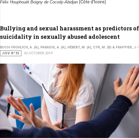
[Côte d'Ivoire]
Félix Houphouët Boigny de Cocody-Abidjan
Bullying and sexual harassment as predictors of
suicidality in sexually abused adolescent
BUCH-FROHLICH, A. (A), PARADIS, A. (A), HÉBERT, M. (A), CYR, M. (B) & FRAPPIER, J.
JIDV N°35
02 OCTOBER 2019