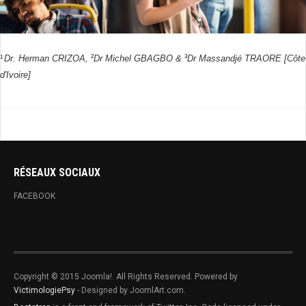
2
3
Dr. Herman CRIZOA,
Dr Michel GBAGBO &
Dr Massandjé TRAORE [Côte
1
d'Ivoire]
RÉSEAUX SOCIAUX
FACEBOOK
Copyright © 2015 Joomla!. All Rights Reserved. Powered by
VictimologiePsy
- Designed by JoomlArt.com.