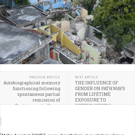
PREVIOUS ARTICLE
NEXT ARTICLE
Autobiographical memory
THE INFLUENCE OF
functioning following
GENDER ON PATHWAYS
spontaneous partial
FROM LIFETIME
remission of
EXPOSURE TO
Posttraumatic Stress
INTERPARENTAL
Disorder: an exploratory
VIOLENCE TO SEXUAL
study
TEEN DATING VIOLENCE
VICTIMIZATION: A TWO-
WAVE STUDY
1