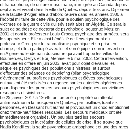
et francophone, de culture musulmane, immigrée au Canada depuis
sept ans et vivant dans la ville de Québec depuis trois ans. Diplômée
de la faculté d’Alger, elle a d’abord œuvré dans les années 1990 à
l’hôpital militaire de cette ville, pour le soutien psychologique des
victimes de la guerre civile qui sévissait alors en Algérie. Ce sera le
sujet de sa thèse de doctorat de psychologie, soutenue Metz en
2001 et dont le professeur Louis Crocq, psychiatre des armées, sera
le supervisueur. Elle a ainsi bénéficié de l’enseignement du
professeur Crocq sur le traumatisme psychique et sa prise en
charge ; et elle a participé avec lui et son équipe à son intervention
en Algérie au lendemain du séisme qui avait frappé les villes de
Boumerdès, Dellys et Borj Ménaïel le 6 mai 2003. Cette intervention,
effectuée en différé en juin 2003, avait pour objet d’évaluer les
séquelles psychiques des populations sinistrées, et surtout
d’effectuer des séances de debriefing (bilan psychologique
d’événement) au profit des psychologues et élèves psychologues
qui avaient été mobilisés en urgence par les autorités algériennes
pour dispenser les premiers secours psychologiques aux victimes
rescapées et sinistrées.
Le 29 janvier 2017 à 19h45, un forcené a perpétré un attentat
antimusulman à la mosquée de Québec, par fusillade, tuant six
personnes, en blessant huit autres et provoquant un choc émotionnel
chez trente-neuf fidèles rescapés. Les secours médicaux ont été
immédiatement organisés. Un peu plus tard les secours
psychologiques et la création de cellules de crise. Il se trouve que
Nadia Kendil est la seule psychologue arabophone ; et une des rares