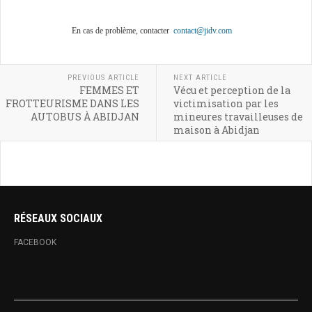
En cas de problème, contacter
contact@jidv.com
PREVIOUS ARTICLE
NEXT ARTICLE
FEMMES ET
Vécu et perception de la
FROTTEURISME DANS LES
victimisation par les
AUTOBUS À ABIDJAN
mineures travailleuses de
maison à Abidjan
RÉSEAUX SOCIAUX
FACEBOOK