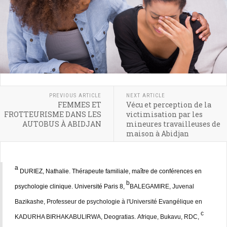
PREVIOUS ARTICLE
NEXT ARTICLE
FEMMES ET
Vécu et perception de la
FROTTEURISME DANS LES
victimisation par les
AUTOBUS À ABIDJAN
mineures travailleuses de
maison à Abidjan
a
DURIEZ, Nathalie. Thérapeute familiale, maître de conférences en
b
psychologie clinique. Université Paris 8,
BALEGAMIRE, Juvenal
Bazikashe, Professeur de psychologie à l'Université Evangélique en
c
KADURHA BIRHAKABULIRWA, Deogratias.
Afrique, Bukavu, RDC,